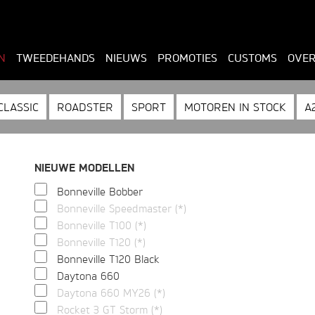
N
TWEEDEHANDS
NIEUWS
PROMOTIES
CUSTOMS
OVER
CLASSIC
ROADSTER
SPORT
MOTOREN IN STOCK
A
NIEUWE MODELLEN
Bonneville Bobber
Bonneville Speedmaster (*)
Bonneville T100 (*)
Bonneville T120 (*)
Bonneville T120 Black
Daytona 660
Daytona 660 MY26 (*)
Rocket 3 GT Storm (*)