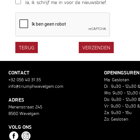
Ja, ik schrijf me in voor de nieuwsbrief.
TERUG
CONTACT
OPENINGSUREN
+32 056 40 31 35
Ma: Gesloten
info@triumphwevelgem.com
Di : 9u30 - 12u30 
Wo: 9u30 - 12u30 
ADRES
Do: 9u30 - 12u30 &
Vr: 9u30 - 12u30 &
Menenstraat 245
Za: 9u30 - 16u
8560 Wevelgem
Zo: Gesloten
VOLG ONS