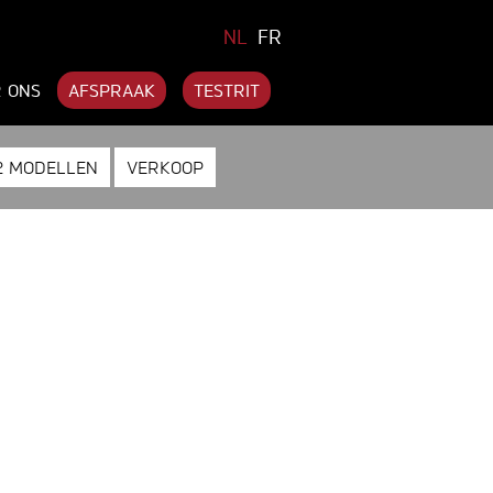
NL
FR
 ONS
AFSPRAAK
TESTRIT
2 MODELLEN
VERKOOP