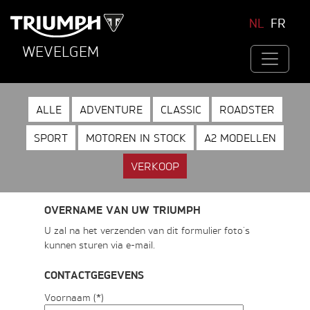
NL
FR
WEVELGEM
ALLE
ADVENTURE
CLASSIC
ROADSTER
SPORT
MOTOREN IN STOCK
A2 MODELLEN
VERKOOP
OVERNAME VAN UW TRIUMPH
U zal na het verzenden van dit formulier foto's
kunnen sturen via e-mail.
CONTACTGEGEVENS
Voornaam (*)