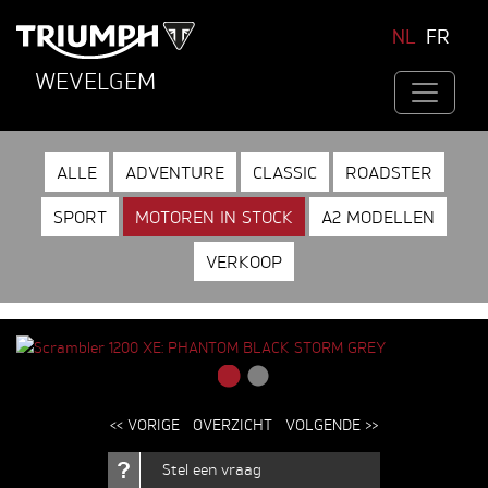
NL
FR
WEVELGEM
ALLE
ADVENTURE
CLASSIC
ROADSTER
SPORT
MOTOREN IN STOCK
A2 MODELLEN
VERKOOP
<< VORIGE
OVERZICHT
VOLGENDE >>
Stel een vraag