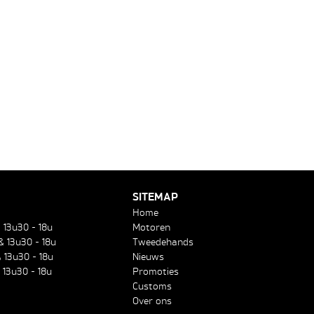
SITEMAP
Home
& 13u30 - 18u
Motoren
& 13u30 - 18u
Tweedehands
 13u30 - 18u
Nieuws
 13u30 - 18u
Promoties
Customs
Over ons