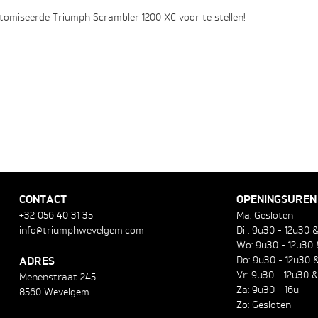
omiseerde Triumph Scrambler 1200 XC voor te stellen!
CONTACT
OPENINGSUREN
+32 056 40 31 35
Ma: Gesloten
info@triumphwevelgem.com
Di : 9u30 - 12u30 
Wo: 9u30 - 12u30 
ADRES
Do: 9u30 - 12u30 &
Vr: 9u30 - 12u30 &
Menenstraat 245
Za: 9u30 - 16u
8560 Wevelgem
Zo: Gesloten