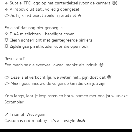
🔹 Subtiel TFC-logo op het carterdeksel (voor de kenners 😉)
🔹 Akrapovič uitlaat… volledig opengezet
👉 Ja, hij klinkt exact zoals hij eruitziet 🔥
En alsof dat nog niet genoeg is:
💡 PIAA mistlichten + headlight cover
💥 Clean achterkant met geïntegreerde pinkers
💥 Zijdelingse plaathouder voor die open look
Resultaat?
Een machine die evenveel lawaai maakt als indruk. 😎
👉 Deze is al verkocht (ja, we weten het… pijn doet dat 😅)
👉 Maar goed nieuws: de volgende kan die van jou zijn
Kom langs, laat je inspireren en bouw samen met ons jouw unieke
Scrambler.
📍 Triumph Wevelgem
Custom is not a hobby… it’s a lifestyle. 🏍️🔥