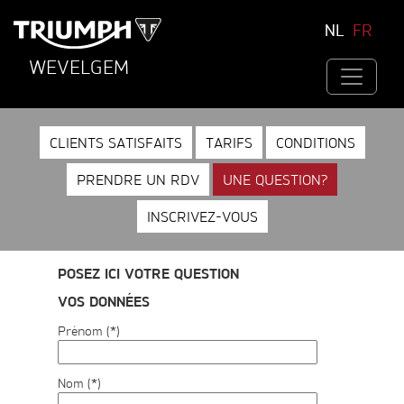
NL
FR
WEVELGEM
CLIENTS SATISFAITS
TARIFS
CONDITIONS
PRENDRE UN RDV
UNE QUESTION?
INSCRIVEZ-VOUS
POSEZ ICI VOTRE QUESTION
VOS DONNÉES
Prénom (*)
Nom (*)