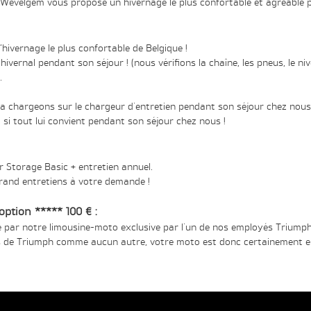
h Wevelgem vous propose un hivernage le plus confortable et agréable 
’hivernage le plus confortable de Belgique !
hivernal pendant son séjour ! (nous vérifions la chaîne, les pneus, le niv
.
la chargeons sur le chargeur d'entretien pendant son séjour chez nous
i tout lui convient pendant son séjour chez nous !
r Storage Basic + entretien annuel.
rand entretiens à votre demande !
ption ***** 100 € :
e par notre limousine-moto exclusive par l'un de nos employés Triumph
 de Triumph comme aucun autre, votre moto est donc certainement e