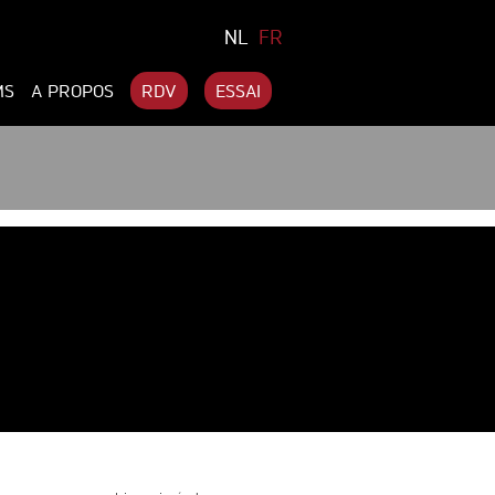
NL
FR
MS
A PROPOS
RDV
ESSAI